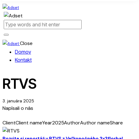
Close
Domov
Kontakt
RTVS
3. januára 2025
Napísali o nás
Client
Client name
Year
2025
Author
Author name
Share
Pozrite si reportáž v RTVS z Veľkonočného 3x3florbal