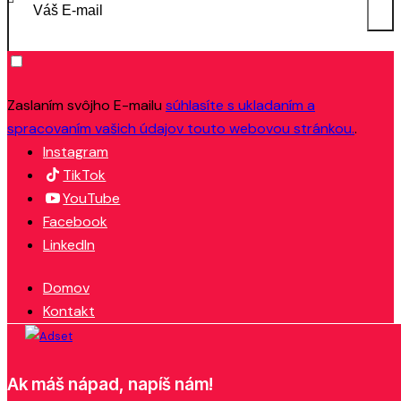
PRIH
NA
Zaslaním svôjho E-mailu
súhlasíte s ukladaním a
spracovaním vašich údajov touto webovou stránkou.
.
ODB
Instagram
TikTok
YouTube
Facebook
LinkedIn
Domov
Kontakt
Ak máš nápad, napíš nám!