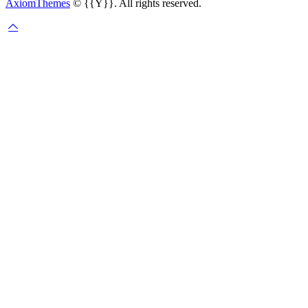
AxiomThemes
© {{Y}}. All rights reserved.