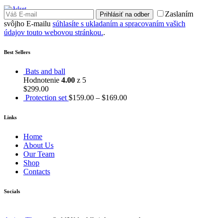
Zaslaním
Prihlásiť na odber
svôjho E-mailu
súhlasíte s ukladaním a spracovaním vašich
údajov touto webovou stránkou.
.
Best Sellers
Bats and ball
Hodnotenie
4.00
z 5
$
299.00
Protection set
$
159.00
–
$
169.00
Links
Home
About Us
Our Team
Shop
Contacts
Socials